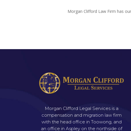
Morgan Clifford Law Firm has ou
Morgan Clifford Legal Services is a
compensation and migration law firm
with the head office in Toowong, and
an office in Aspley on the northside of