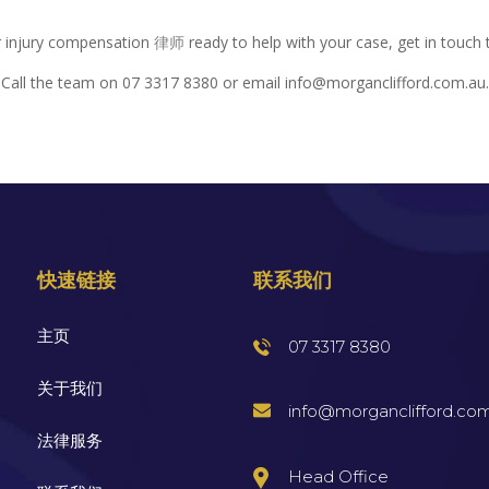
r injury compensation
律师
ready to help with your case, get in touch t
Call the team on 07 3317 8380 or email info@morganclifford.com.au.
快速链接
联系我们
主页
07 3317 8380
关于我们
info@morganclifford.co
法律服务
Head Office