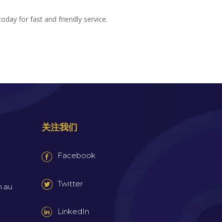
oday for fast and friendly service.
关注我们
Facebook
Twitter
m.au
LinkedIn