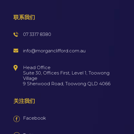
联系我们
07 3317 8380
info@morganclifford.com.au
Head Office
Suite 30, Offices First, Level 1, Toowong
Village
9 Sherwood Road, Toowong QLD 4066
关注我们
Facebook